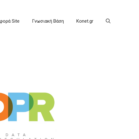
φορά Site
Γνωσιακή Βάση
Konet.gr