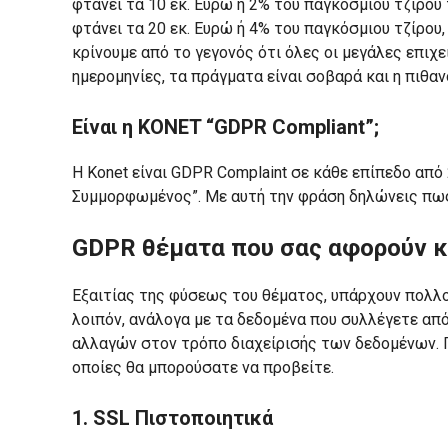
φτάνει τα 10 εκ. Ευρώ ή 2% του παγκόσμιου τζίρου
φτάνει τα 20 εκ. Ευρώ ή 4% του παγκόσμιου τζίρου,
κρίνουμε από το γεγονός ότι όλες οι μεγάλες επι
ημερομηνίες, τα πράγματα είναι σοβαρά και η πιθ
Είναι η KONET “GDPR Compliant”;
Η Konet είναι GDPR Complaint σε κάθε επίπεδο απ
Συμμορφωμένος”. Με αυτή την φράση δηλώνεις πως
GDPR θέματα που σας αφορούν κ
Εξαιτίας της φύσεως του θέματος, υπάρχουν πολλοί
λοιπόν, ανάλογα με τα δεδομένα που συλλέγετε απ
αλλαγών στον τρόπο διαχείρισής των δεδομένων. 
οποίες θα μπορούσατε να προβείτε.
1. SSL Πιστοποιητικά