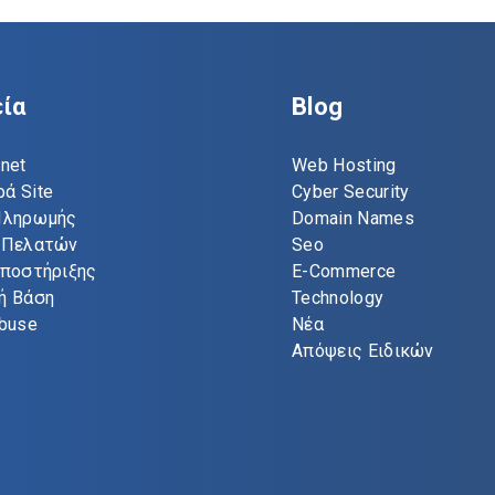
εία
Blog
net
Web Hosting
ά Site
Cyber Security
Πληρωμής
Domain Names
 Πελατών
Seo
Υποστήριξης
E-Commerce
ή Βάση
Technology
Abuse
Νέα
Απόψεις Ειδικών