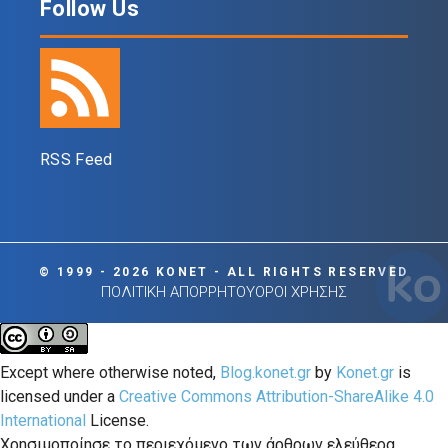
Follow Us
RSS Feed
© 1999 - 2026 KONET - ALL RIGHTS RESERVED
ΠΟΛΙΤΙΚΗ ΑΠΟΡΡΗΤΟΥ
ΟΡΟΙ ΧΡΗΣΗΣ
Except where otherwise noted,
Blog.konet.gr
by
Konet.gr
is
licensed under a
Creative Commons Attribution-ShareAlike 4.0
International
License.
Χρησιμοποίησε το περιεχόμενο των άρθρων ελεύθερα